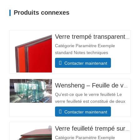
Produits connexes
Verre trempé transparent personnalisé de haute qualité, motif plat pour l'éclairage d'entrée d'hôtel, d'entrepôt, de salle d'instruments et de chambre à coucher
Catégorie Paramètre Exemple
standard Notes techniques
Dimensions Taille minimale 300×300
Contacter maintenant
mm La plupart des tailles
personnalisables Taille max.
3300×13000 mm Composition
Wensheng – Feuille de verre flotté en verre trempé massif de grande taille pour meubles de piscine, décoration industrielle et supermarché
structurelle Épaisseur de la couche
de verre (mm) Couche unique : 3+3,
Qu'est-ce que le verre feuilleté Le
5+5, 6+6 L'épaisseur…
verre feuilleté est constitué de deux
couches de verre ou plus,
Contacter maintenant
assemblées par des intercalaires
pour former une liaison durable. Ces
intercalaires soutiennent et
Verre feuilleté trempé sur mesure
maintiennent le verre pour former
Catégorie Paramètre Exemple