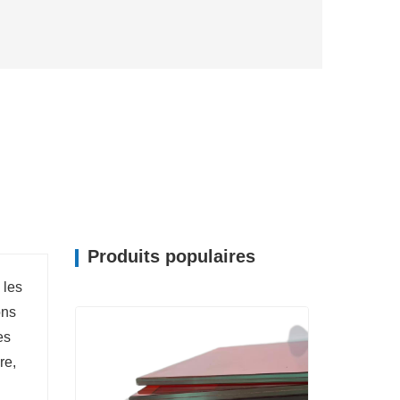
Produits populaires
 les
ons
es
re,