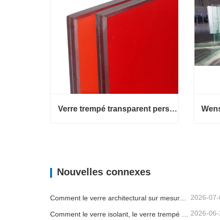
Verre trempé transparent personnalisé de haute qualité, motif plat pour l'éclairage d'entrée d'hôtel, d'entrepôt, de salle d'instruments et de chambre à coucher
Verre trempé transparent personnalisé de haute qualité, motif plat pour l'éclairage d'entrée d'hôtel, d'entrepôt, de salle d'instruments et de chambre à coucher
Contacter maintenant
Cont
Nouvelles connexes
2026-07-
Comment le verre architectural sur mesure aide les entrepreneurs à contrôler la qualité des bâtiments et les risques d'installation
2026-06-
Comment le verre isolant, le verre trempé et le verre de sécurité feuilleté améliorent les bâtiments commerciaux