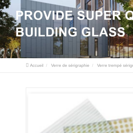
Accueil
Verre de sérigraphie
Verre trempé sérig