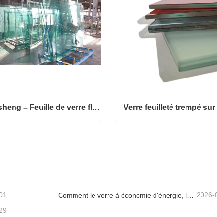
Wensheng – Feuille de verre flotté en verre trempé massif de grande taille pour meubles de piscine, décoration industrielle et supermarché
Wensheng – Feuille de verre flotté en verre trempé massif de grande taille pour meubles de piscine, décoration industrielle et supermarché
Verre feuilleté trempé sur 
acter maintenant
Contacter maintenant
01
2026-
Comment le verre à économie d'énergie, le verre feuilleté et le verre imprimé favorisent une meilleure conception de bâtiments
29