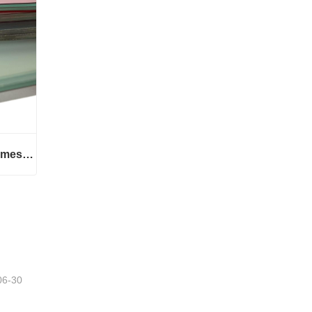
Verre feuilleté trempé sur mesure
mesure
06-30