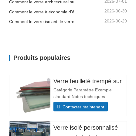
2026-07-01
Comment le verre architectural sur mesure aide les entrepreneurs à contrôler la qualité des bâtiments et les risques d'installation
2026-06-30
Comment le verre à économie d'énergie, le verre feuilleté et le verre imprimé favorisent une meilleure conception de bâtiments
2026-06-29
Comment le verre isolant, le verre trempé et le verre de sécurité feuilleté améliorent les bâtiments commerciaux
Produits populaires
Verre feuilleté trempé sur mesure
Catégorie Paramètre Exemple
standard Notes techniques
Dimensions Min. Taille 300×300 mm
Contacter maintenant
La plupart des tailles sont
personnalisables. Taille maximale
3300×13000 mm Composition
Verre isolé personnalisé
structurale Épaisseur de la couche de