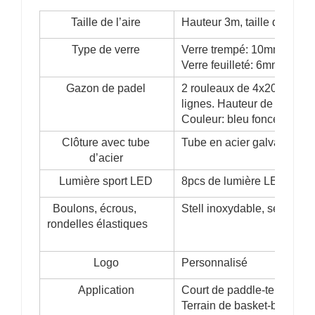
Taille de l’aire
Hauteur 3m, taille du cour
Type de verre
Verre trempé: 10mm, 12m
Verre feuilleté: 6mm + 1
Gazon de padel
2 rouleaux de 4x20m, 1 ro
lignes. Hauteur de la pil
Couleur: bleu foncé, vert 
Clôture avec tube
Tube en acier galvanisé à 
d’acier
Lumière sport LED
8pcs de lumière LED 200W
Boulons, écrous,
Stell inoxydable, selon le 
rondelles élastiques
Logo
Personnalisé
Application
Court de paddle-tennis, Ho
Terrain de basket-ball gaz