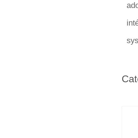
ado
int
sys
Cat