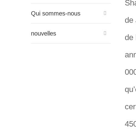
Sha
Qui sommes-nous
de 
nouvelles
de 
ann
000
qu’
cer
450