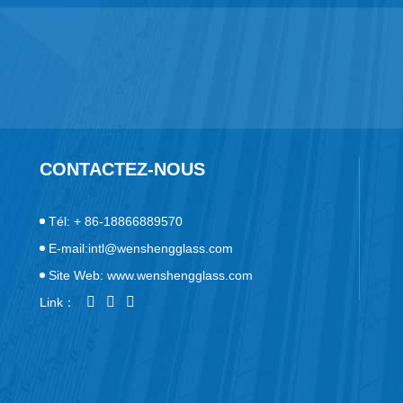
CONTACTEZ-NOUS
Tél: + 86-18866889570
E-mail:intl@wenshengglass.com
Site Web: www.wenshengglass.com
Link：