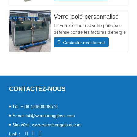
personnalisables. Taille maximale
3300×13000 mm Composition
Verre isolé personnalisé
structurale Épaisseur de la couche de
Le verre isolant est votre principale
verre (mm) Couche simple : 3+3,
défense contre les factures d’énergie
5+5, 6+6 L'
élevées. La couche d’air ou de gaz
Contacter maintenant
hermétiquement scellée entre les
vitres agit comme une puissante
barrière thermique, maintenant la
température intérieure stable. Cela
signifie que vos systèmes de
chauffage et de
CONTACTEZ-NOUS
Tél: + 86-18866889570
E-mail:intl@wenshengglass.com
Site Web: www.wenshengglass.com
Link：