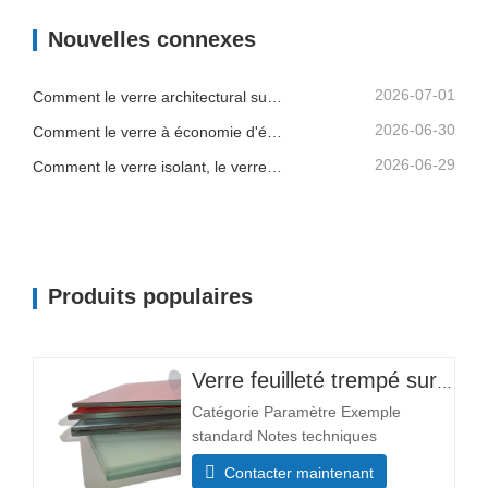
3300×13000 mm Composition
Nouvelles connexes
structurale Épaisseur de la couche de
verre (mm) Couche simple : 3+3,
5+5, 6+6 L'…
2026-07-01
Comment le verre architectural sur mesure aide les entrepreneurs à contrôler la qualité des bâtiments et les risques d'installation
2026-06-30
Comment le verre à économie d'énergie, le verre feuilleté et le verre imprimé favorisent une meilleure conception de bâtiments
2026-06-29
Comment le verre isolant, le verre trempé et le verre de sécurité feuilleté améliorent les bâtiments commerciaux
Produits populaires
Verre feuilleté trempé sur mesure
Catégorie Paramètre Exemple
standard Notes techniques
Dimensions Min. Taille 300×300 mm
Contacter maintenant
La plupart des tailles sont