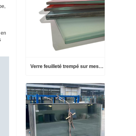
pe,
t en
s
Verre feuilleté trempé sur mesure
Verre feuilleté trempé sur mesure
Contacter maintenant