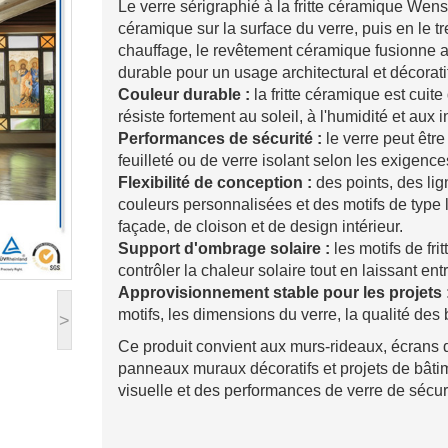
Le verre sérigraphié à la fritte céramique Wen
céramique sur la surface du verre, puis en le 
chauffage, le revêtement céramique fusionne a
durable pour un usage architectural et décorati
Couleur durable :
la fritte céramique est cuite
résiste fortement au soleil, à l'humidité et aux
Performances de sécurité :
le verre peut être
feuilleté ou de verre isolant selon les exigence
Flexibilité de conception :
des points, des li
couleurs personnalisées et des motifs de type
façade, de cloison et de design intérieur.
Support d'ombrage solaire :
les motifs de fri
contrôler la chaleur solaire tout en laissant ent
Approvisionnement stable pour les projets 
motifs, les dimensions du verre, la qualité des 
>
Ce produit convient aux murs-rideaux, écrans d
panneaux muraux décoratifs et projets de bâtime
visuelle et des performances de verre de sécuri