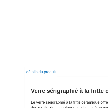
détails du produit
Verre sérigraphié à la fritt
Le verre sérigraphié à la fritte céramique off
des motifs, de la couleur et de l'intimité au v