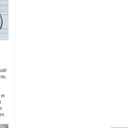
otif
nts,
 et
t
s
les