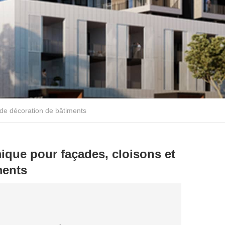
s de décoration de bâtiments
amique pour façades, cloisons et
ments