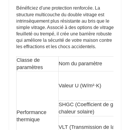
3. Isolation acoustique
Bénéficiez d'une protection renforcée. La
Le vitrage isolant minimise efficacement la
structure multicouche du double vitrage est
transmission du bruit extérieur, créant ainsi un
intrinsèquement plus résistante au bris que le
environnement intérieur plus silencieux, ce qui est
simple vitrage. Associé à des options de vitrage
particulièrement avantageux en milieu urbain, dans
feuilleté ou trempé, il crée une barrière robuste
les aéroports ou en bord de route.
qui améliore la sécurité de votre maison contre
4. Protection UV
les effractions et les chocs accidentels.
Les options à faible émissivité et les films laminés
peuvent bloquer un pourcentage important de rayons
Classe de
ultraviolets nocifs, protégeant ainsi le mobilier
Nom du paramètre
intérieur, les œuvres d'art et la peau humaine des
paramètres
dommages liés aux UV.
5. Sûreté et sécurité
Valeur U (W/m²·K)
Associés à du verre feuilleté ou trempé, les vitrages
isolants offrent à la fois des performances thermiques
et une haute résistance aux chocs, garantissant la
SHGC (Coefficient de gain de
sécurité structurelle et la protection des personnes.
6. Résistance à la condensation
chaleur solaire)
Performance
En maintenant une température intérieure stable et en
thermique
réduisant les transferts d'humidité, le vitrage isolant
VLT (Transmission de la