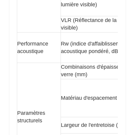
minimise le risque de formation de condensation sur
lumière visible)
les surfaces intérieures.
7. Flexibilité esthétique
VLR (Réflectance de la lumièr
Disponible avec de multiples teintes, des grilles
décoratives, des entretoises et des revêtements, le
visible)
vitrage isolant améliore l'esthétique des bâtiments
sans compromettre leur fonctionnalité.
Performance
Rw (indice d'affaiblissement
acoustique
acoustique pondéré, dB)
Combinaisons d'épaisseur de
verre (mm)
Matériau d'espacement
Paramètres
structurels
Largeur de l'entretoise (mm)