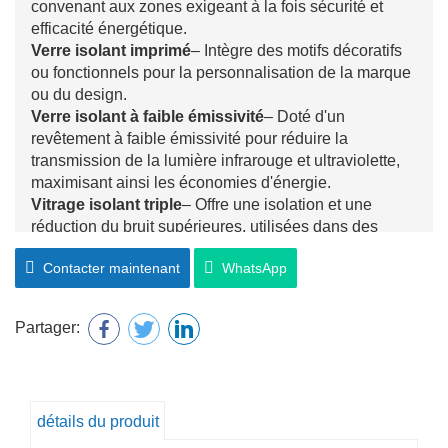
convenant aux zones exigeant à la fois sécurité et
efficacité énergétique.
Verre isolant imprimé
– Intègre des motifs décoratifs
ou fonctionnels pour la personnalisation de la marque
ou du design.
Verre isolant à faible émissivité
– Doté d'un
revêtement à faible émissivité pour réduire la
transmission de la lumière infrarouge et ultraviolette,
maximisant ainsi les économies d'énergie.
Vitrage isolant triple
– Offre une isolation et une
réduction du bruit supérieures, utilisées dans des
climats extrêmes ou des constructions haut de
Contacter maintenant
WhatsApp
gamme.
2. Efficacité énergétique
La couche d'air ou de gaz inerte scellée entre les
Partager:
vitres réduit considérablement le transfert de chaleur,
maintenant ainsi la température intérieure et diminuant
la consommation d'énergie du système de chauffage,
de ventilation et de climatisation tout au long de
détails du produit
l'année.