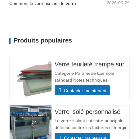
2026-06-29
Comment le verre isolant, le verre trempé et le verre de sécurité feuilleté améliorent les bâtiments commerciaux
Produits populaires
Verre feuilleté trempé sur mesure
Catégorie Paramètre Exemple
standard Notes techniques
Dimensions Min. Taille 300×300 mm
Contacter maintenant
La plupart des tailles sont
personnalisables. Taille maximale
3300×13000 mm Composition
Verre isolé personnalisé
structurale Épaisseur de la couche de
Le verre isolant est votre principale
verre (mm) Couche simple : 3+3,
défense contre les factures d’énergie
5+5, 6+6 L'
élevées. La couche d’air ou de gaz
Contacter maintenant