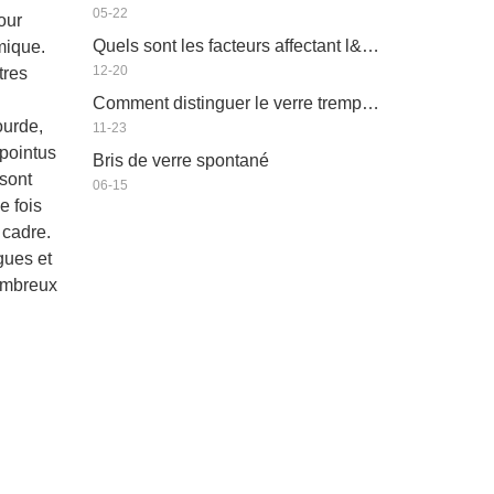
05-22
our
Quels sont les facteurs affectant l&#39;efficacité énergétique du verre isolant
mique.
12-20
tres
Comment distinguer le verre trempé du verre ordinaire ?
ourde,
11-23
 pointus
Bris de verre spontané
 sont
06-15
e fois
 cadre.
gues et
nombreux