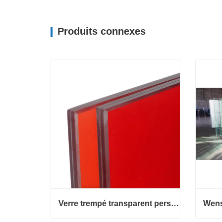
Produits connexes
Verre trempé transparent personnalisé de haute qualité, motif plat pour l'éclairage d'entrée d'hôtel, d'entrepôt, de salle d'instruments et de chambre à coucher