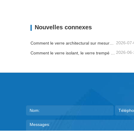
Verre trempé transparent personnalisé de haute qualité, motif plat pour l'éclairage d'entrée d'hôtel, d'entrepôt, de salle d'instruments et de chambre à coucher
Contacter maintenant
Cont
Nouvelles connexes
2026-07-
Comment le verre architectural sur mesure aide les entrepreneurs à contrôler la qualité des bâtiments et les risques d'installation
2026-06-
Comment le verre isolant, le verre trempé et le verre de sécurité feuilleté améliorent les bâtiments commerciaux