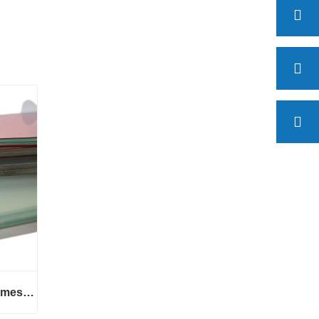
Verre feuilleté trempé sur mesure