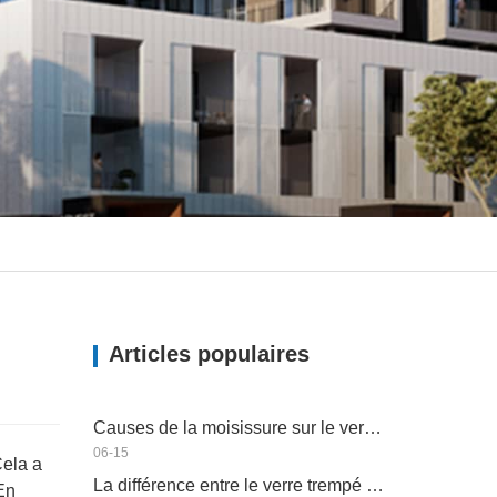
Articles populaires
Causes de la moisissure sur le verre et comment faire face
06-15
Cela a
La différence entre le verre trempé et le verre semi-trempé
En