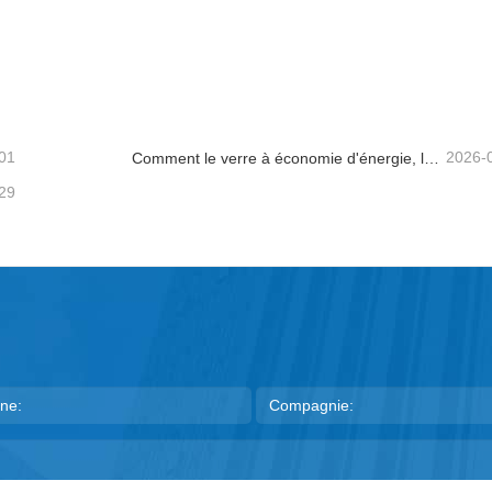
Wensheng – Feuille de verre flotté en verre trempé massif de grande taille pour meubles de piscine, décoration industrielle et supermarché
Verre feuilleté trempé sur 
acter maintenant
Contacter maintenant
01
2026-
Comment le verre à économie d'énergie, le verre feuilleté et le verre imprimé favorisent une meilleure conception de bâtiments
29