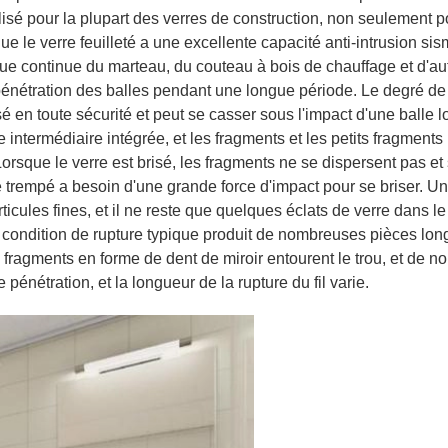
tilisé pour la plupart des verres de construction, non seulement p
ue le verre feuilleté a une excellente capacité anti-intrusion sis
que continue du marteau, du couteau à bois de chauffage et d'au
 pénétration des balles pendant une longue période. Le degré de
é en toute sécurité et peut se casser sous l'impact d'une balle l
 intermédiaire intégrée, et les fragments et les petits fragments
rsque le verre est brisé, les fragments ne se dispersent pas et
re trempé a besoin d'une grande force d'impact pour se briser. Un
ticules fines, et il ne reste que quelques éclats de verre dans le
 La condition de rupture typique produit de nombreuses pièces lon
 fragments en forme de dent de miroir entourent le trou, et de 
pénétration, et la longueur de la rupture du fil varie.